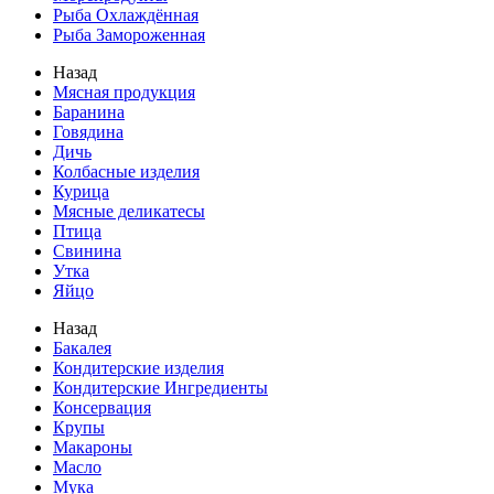
Рыба Охлаждённая
Рыба Замороженная
Назад
Мясная продукция
Баранина
Говядина
Дичь
Колбасные изделия
Курица
Мясные деликатесы
Птица
Свинина
Утка
Яйцо
Назад
Бакалея
Кондитерские изделия
Кондитерские Ингредиенты
Консервация
Крупы
Макароны
Масло
Мука