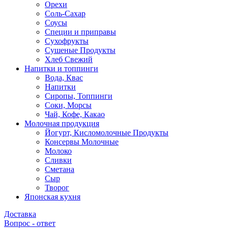
Орехи
Соль-Сахар
Соусы
Специи и приправы
Сухофрукты
Сушеные Продукты
Хлеб Свежий
Напитки и топпинги
Вода, Квас
Напитки
Сиропы, Топпинги
Соки, Морсы
Чай, Кофе, Какао
Молочная продукция
Йогурт, Кисломолочные Продукты
Консервы Молочные
Молоко
Сливки
Сметана
Сыр
Творог
Японская кухня
Доставка
Вопрос - ответ