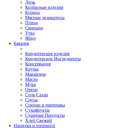
Дичь
Колбасные изделия
Курица
Мясные деликатесы
Птица
Свинина
Утка
Яйцо
Бакалея
Кондитерские изделия
Кондитерские Ингредиенты
Консервация
Крупы
Макароны
Масло
Мука
Орехи
Соль-Сахар
Соусы
Специи и приправы
Сухофрукты
Сушеные Продукты
Хлеб Свежий
Напитки и топпинги