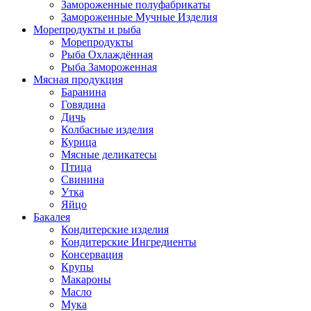
Замороженные полуфабрикаты
Замороженные Мучные Изделия
Морепродукты и рыба
Морепродукты
Рыба Охлаждённая
Рыба Замороженная
Мясная продукция
Баранина
Говядина
Дичь
Колбасные изделия
Курица
Мясные деликатесы
Птица
Свинина
Утка
Яйцо
Бакалея
Кондитерские изделия
Кондитерские Ингредиенты
Консервация
Крупы
Макароны
Масло
Мука