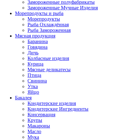
Замороженные полуфабрикаты
Замороженные Мучные Изделия
Морепродукты и рыба
Морепродукты
Рыба Охлаждённая
Рыба Замороженная
Мясная продукция
Баранина
Говядина
Дичь
Колбасные изделия
Курица
Мясные деликатесы
Птица
Свинина
Утка
Яйцо
Бакалея
Кондитерские изделия
Кондитерские Ингредиенты
Консервация
Крупы
Макароны
Масло
Мука