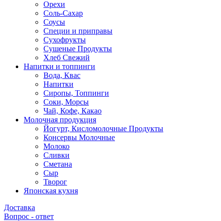
Орехи
Соль-Сахар
Соусы
Специи и приправы
Сухофрукты
Сушеные Продукты
Хлеб Свежий
Напитки и топпинги
Вода, Квас
Напитки
Сиропы, Топпинги
Соки, Морсы
Чай, Кофе, Какао
Молочная продукция
Йогурт, Кисломолочные Продукты
Консервы Молочные
Молоко
Сливки
Сметана
Сыр
Творог
Японская кухня
Доставка
Вопрос - ответ