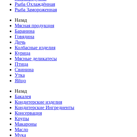
Рыба Охлаждённая
Рыба Замороженная
Назад
Мясная продукция
Баранина
Говядина
Дичь
Колбасные изделия
Курица
Мясные деликатесы
Птица
Свинина
Утка
Яйцо
Назад
Бакалея
Кондитерские изделия
Кондитерские Ингредиенты
Консервация
Крупы
Макароны
Масло
Мука