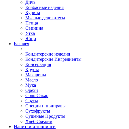
Дичь
Колбасные изделия
Курица
Мясные деликатесы
Птица
Свинина
Утка
Яйцо
Бакалея
Кондитерские изделия
Кондитерские Ингредиенты
Консервация
Крупы
Макароны
Масло
Мука
Орехи
Соль-Сахар
Соусы
Специи и приправы
Сухофрукты
Сушеные Продукты
Хлеб Свежий
Напитки и топпинги