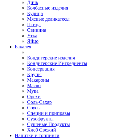
Дичь
Колбасные изделия
Курица
Мясные деликатесы
Птица
Свинина
Утка
Яйцо
Бакалея
Кондитерские изделия
Кондитерские Ингредиенты
Консервация
Крупы
Макароны
Масло
Мука
Орехи
Соль-Сахар
Соусы
Специи и приправы
Сухофрукты
Сушеные Продукты
Хлеб Свежий
Напитки и топпинги