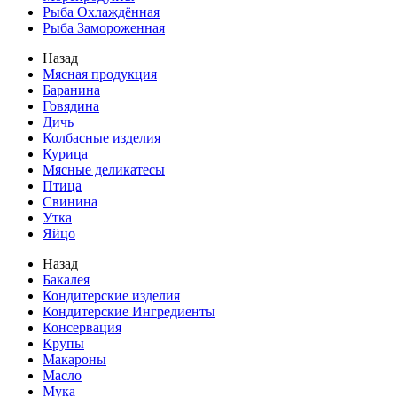
Рыба Охлаждённая
Рыба Замороженная
Назад
Мясная продукция
Баранина
Говядина
Дичь
Колбасные изделия
Курица
Мясные деликатесы
Птица
Свинина
Утка
Яйцо
Назад
Бакалея
Кондитерские изделия
Кондитерские Ингредиенты
Консервация
Крупы
Макароны
Масло
Мука