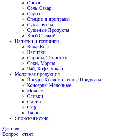
Орехи
Соль-Сахар
Соусы
Специи и приправы
Сухофрукты
Сушеные Продукты
Хлеб Свежий
Напитки и топпинги
Вода, Квас
Напитки
Сиропы, Топпинги
Соки, Морсы
Чай, Кофе, Какао
Молочная продукция
Йогурт, Кисломолочные Продукты
Консервы Молочные
Молоко
Сливки
Сметана
Сыр
Творог
Японская кухня
Доставка
Вопрос - ответ