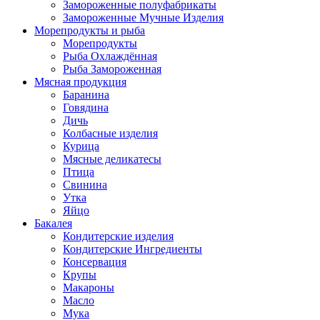
Замороженные полуфабрикаты
Замороженные Мучные Изделия
Морепродукты и рыба
Морепродукты
Рыба Охлаждённая
Рыба Замороженная
Мясная продукция
Баранина
Говядина
Дичь
Колбасные изделия
Курица
Мясные деликатесы
Птица
Свинина
Утка
Яйцо
Бакалея
Кондитерские изделия
Кондитерские Ингредиенты
Консервация
Крупы
Макароны
Масло
Мука