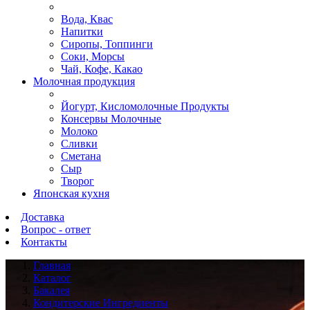
Вода, Квас
Напитки
Сиропы, Топпинги
Соки, Морсы
Чай, Кофе, Какао
Молочная продукция
Йогурт, Кисломолочные Продукты
Консервы Молочные
Молоко
Сливки
Сметана
Сыр
Творог
Японская кухня
Доставка
Вопрос - ответ
Контакты
Главная
Каталог
Бакалея
Кондитерские Ингредиенты