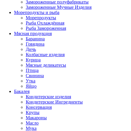
Замороженные полуфабрикаты
Замороженные Мучные Изделия
Морепродукты и рыба
Морепродукты
Рыба Охлаждённая
Рыба Замороженная
Мясная продукция
Баранина
Говядина
Дичь
Колбасные изделия
Курица
Мясные деликатесы
Птица
Свинина
Утка
Яйцо
Бакалея
Кондитерские изделия
Кондитерские Ингредиенты
Консервация
Крупы
Макароны
Масло
Мука