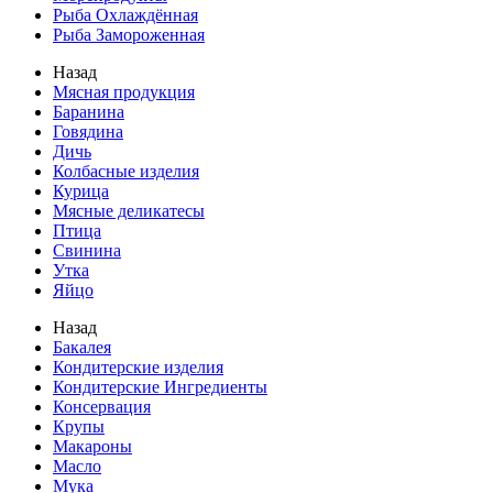
Рыба Охлаждённая
Рыба Замороженная
Назад
Мясная продукция
Баранина
Говядина
Дичь
Колбасные изделия
Курица
Мясные деликатесы
Птица
Свинина
Утка
Яйцо
Назад
Бакалея
Кондитерские изделия
Кондитерские Ингредиенты
Консервация
Крупы
Макароны
Масло
Мука