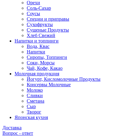
Орехи
Соль-Сахар
Соусы
Специи и приправы
Сухофрукты
Сушеные Продукты
Хлеб Свежий
Напитки и топпинги
Вода, Квас
Напитки
Сиропы, Топпинги
Соки, Морсы
Чай, Кофе, Какао
Молочная продукция
Йогурт, Кисломолочные Продукты
Консервы Молочные
Молоко
Сливки
Сметана
Сыр
Творог
Японская кухня
Доставка
Вопрос - ответ