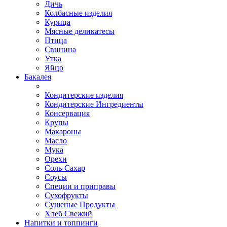
Дичь
Колбасные изделия
Курица
Мясные деликатесы
Птица
Свинина
Утка
Яйцо
Бакалея
Кондитерские изделия
Кондитерские Ингредиенты
Консервация
Крупы
Макароны
Масло
Мука
Орехи
Соль-Сахар
Соусы
Специи и приправы
Сухофрукты
Сушеные Продукты
Хлеб Свежий
Напитки и топпинги