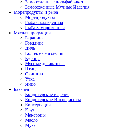
Замороженные полуфабрикаты
Замороженные Мучные Изделия
Морепродукты и рыба
Морепродукты
Рыба Охлаждённая
Рыба Замороженная
Мясная продукция
Баранина
Говядина
Дичь
Колбасные изделия
Курица
Мясные деликатесы
Птица
Свинина
Утка
Яйцо
Бакалея
Кондитерские изделия
Кондитерские Ингредиенты
Консервация
Крупы
Макароны
Масло
Мука