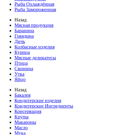
Рыба Охлаждённая
Рыба Замороженная
Назад
Мясная продукция
Баранина
Говядина
Дичь
Колбасные изделия
Курица
Мясные деликатесы
Птица
Свинина
Утка
Яйцо
Назад
Бакалея
Кондитерские изделия
Кондитерские Ингредиенты
Консервация
Крупы
Макароны
Масло
Мука