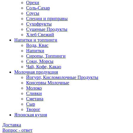
Орехи
Соль-Сахар
Соусы
Специи и приправы
Сухофрукты
Сушеные Продукты
Хлеб Свежий
Напитки и топпинги
Вода, Квас
Напитки
Сиропы, Топпинги
Соки, Морсы
Чай, Кофе, Какао
Молочная продукция
Йогурт, Кисломолочные Продукты
Консервы Молочные
Молоко
Сливки
Сметана
Сыр
Творог
Японская кухня
Доставка
Вопрос - ответ