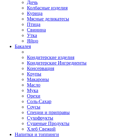
Дичь
Колбасные изделия
Курица
Мясные деликатесы
Птица
Свинина
Утка
Яйцо
Бакалея
Кондитерские изделия
Кондитерские Ингредиенты
Консервация
Крупы
Макароны
Масло
Мука
Орехи
Соль-Сахар
Соусы
Специи и приправы
Сухофрукты
Сушеные Продукты
Хлеб Свежий
Напитки и топпинги