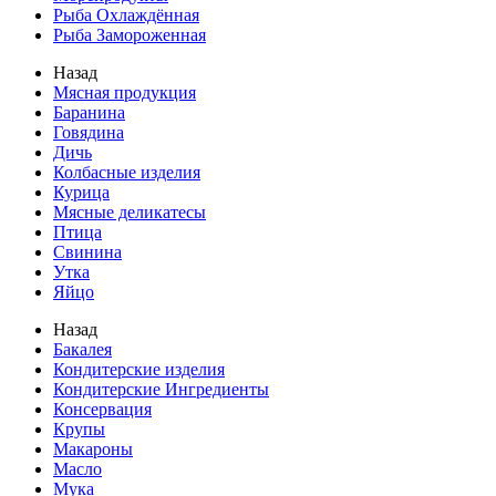
Рыба Охлаждённая
Рыба Замороженная
Назад
Мясная продукция
Баранина
Говядина
Дичь
Колбасные изделия
Курица
Мясные деликатесы
Птица
Свинина
Утка
Яйцо
Назад
Бакалея
Кондитерские изделия
Кондитерские Ингредиенты
Консервация
Крупы
Макароны
Масло
Мука