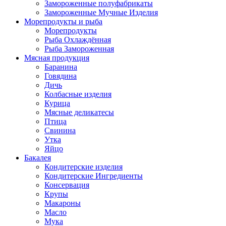
Замороженные полуфабрикаты
Замороженные Мучные Изделия
Морепродукты и рыба
Морепродукты
Рыба Охлаждённая
Рыба Замороженная
Мясная продукция
Баранина
Говядина
Дичь
Колбасные изделия
Курица
Мясные деликатесы
Птица
Свинина
Утка
Яйцо
Бакалея
Кондитерские изделия
Кондитерские Ингредиенты
Консервация
Крупы
Макароны
Масло
Мука