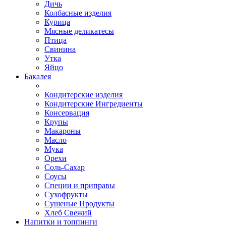
Дичь
Колбасные изделия
Курица
Мясные деликатесы
Птица
Свинина
Утка
Яйцо
Бакалея
Кондитерские изделия
Кондитерские Ингредиенты
Консервация
Крупы
Макароны
Масло
Мука
Орехи
Соль-Сахар
Соусы
Специи и приправы
Сухофрукты
Сушеные Продукты
Хлеб Свежий
Напитки и топпинги