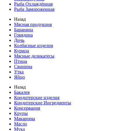
Рыба Охлаждённая
Рыба Замороженная
Назад
Мясная продукция
Баранина
Говядина
Дичь
Колбасные изделия
Курица
Мясные деликатесы
Птица
Свинина
Утка
Яйцо
Назад
Бакалея
Кондитерские изделия
Кондитерские Ингредиенты
Консервация
Крупы
Макароны
Масло
Мука