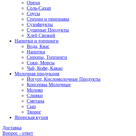
Орехи
Соль-Сахар
Соусы
Специи и приправы
Сухофрукты
Сушеные Продукты
Хлеб Свежий
Напитки и топпинги
Вода, Квас
Напитки
Сиропы, Топпинги
Соки, Морсы
Чай, Кофе, Какао
Молочная продукция
Йогурт, Кисломолочные Продукты
Консервы Молочные
Молоко
Сливки
Сметана
Сыр
Творог
Японская кухня
Доставка
Вопрос - ответ