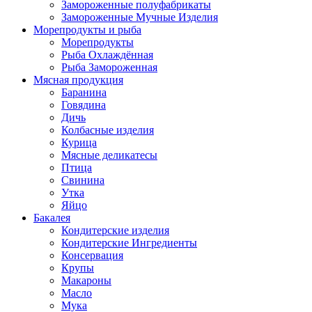
Замороженные полуфабрикаты
Замороженные Мучные Изделия
Морепродукты и рыба
Морепродукты
Рыба Охлаждённая
Рыба Замороженная
Мясная продукция
Баранина
Говядина
Дичь
Колбасные изделия
Курица
Мясные деликатесы
Птица
Свинина
Утка
Яйцо
Бакалея
Кондитерские изделия
Кондитерские Ингредиенты
Консервация
Крупы
Макароны
Масло
Мука