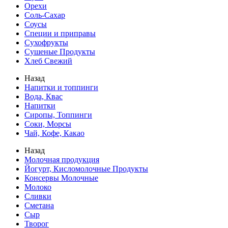
Орехи
Соль-Сахар
Соусы
Специи и приправы
Сухофрукты
Сушеные Продукты
Хлеб Свежий
Назад
Напитки и топпинги
Вода, Квас
Напитки
Сиропы, Топпинги
Соки, Морсы
Чай, Кофе, Какао
Назад
Молочная продукция
Йогурт, Кисломолочные Продукты
Консервы Молочные
Молоко
Сливки
Сметана
Сыр
Творог