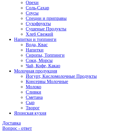
Орехи
Соль-Сахар
Соусы
Специи и приправы
Сухофрукты
Сушеные Продукты
Хлеб Свежий
Напитки и топпинги
Вода, Квас
Напитки
Сиропы, Топпинги
Соки, Морсы
Чай, Кофе, Какао
Молочная продукция
Йогурт, Кисломолочные Продукты
Консервы Молочные
Молоко
Сливки
Сметана
Сыр
Творог
Японская кухня
Доставка
Вопрос - ответ