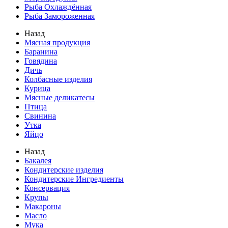
Рыба Охлаждённая
Рыба Замороженная
Назад
Мясная продукция
Баранина
Говядина
Дичь
Колбасные изделия
Курица
Мясные деликатесы
Птица
Свинина
Утка
Яйцо
Назад
Бакалея
Кондитерские изделия
Кондитерские Ингредиенты
Консервация
Крупы
Макароны
Масло
Мука