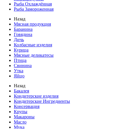
Рыба Охлаждённая
Рыба Замороженная
Назад
Мясная продукция
Баранина
Говядина
Дичь
Колбасные изделия
Курица
Мясные деликатесы
Птица
Свинина
Утка
Яйцо
Назад
Бакалея
Кондитерские изделия
Кондитерские Ингредиенты
Консервация
Крупы
Макароны
Масло
Мука