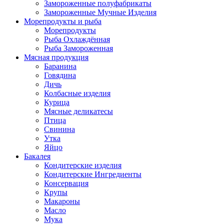
Замороженные полуфабрикаты
Замороженные Мучные Изделия
Морепродукты и рыба
Морепродукты
Рыба Охлаждённая
Рыба Замороженная
Мясная продукция
Баранина
Говядина
Дичь
Колбасные изделия
Курица
Мясные деликатесы
Птица
Свинина
Утка
Яйцо
Бакалея
Кондитерские изделия
Кондитерские Ингредиенты
Консервация
Крупы
Макароны
Масло
Мука