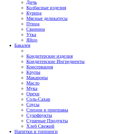
Дичь
Колбасные изделия
Курица
Мясные деликатесы
Птица
Свинина
Утка
Яйцо
Бакалея
Кондитерские изделия
Кондитерские Ингредиенты
Консервация
Крупы
Макароны
Масло
Мука
Орехи
Соль-Сахар
Соусы
Специи и приправы
Сухофрукты
Сушеные Продукты
Хлеб Свежий
Напитки и топпинги