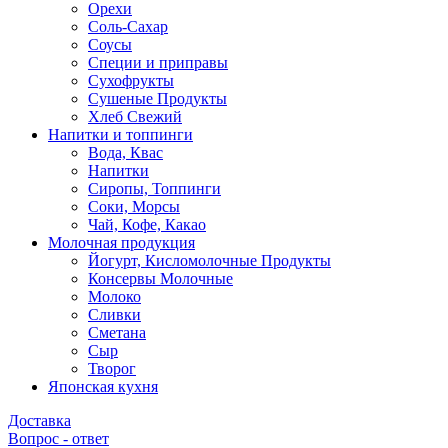
Орехи
Соль-Сахар
Соусы
Специи и приправы
Сухофрукты
Сушеные Продукты
Хлеб Свежий
Напитки и топпинги
Вода, Квас
Напитки
Сиропы, Топпинги
Соки, Морсы
Чай, Кофе, Какао
Молочная продукция
Йогурт, Кисломолочные Продукты
Консервы Молочные
Молоко
Сливки
Сметана
Сыр
Творог
Японская кухня
Доставка
Вопрос - ответ