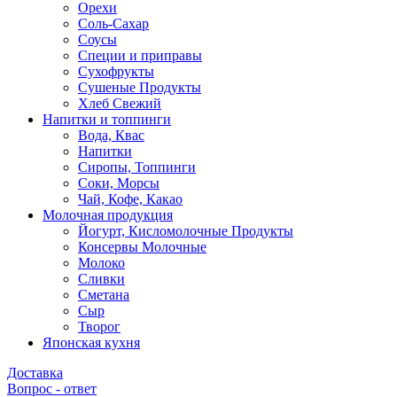
Орехи
Соль-Сахар
Соусы
Специи и приправы
Сухофрукты
Сушеные Продукты
Хлеб Свежий
Напитки и топпинги
Вода, Квас
Напитки
Сиропы, Топпинги
Соки, Морсы
Чай, Кофе, Какао
Молочная продукция
Йогурт, Кисломолочные Продукты
Консервы Молочные
Молоко
Сливки
Сметана
Сыр
Творог
Японская кухня
Доставка
Вопрос - ответ