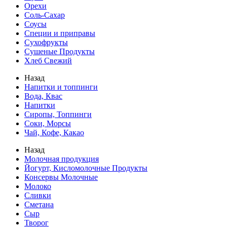
Орехи
Соль-Сахар
Соусы
Специи и приправы
Сухофрукты
Сушеные Продукты
Хлеб Свежий
Назад
Напитки и топпинги
Вода, Квас
Напитки
Сиропы, Топпинги
Соки, Морсы
Чай, Кофе, Какао
Назад
Молочная продукция
Йогурт, Кисломолочные Продукты
Консервы Молочные
Молоко
Сливки
Сметана
Сыр
Творог