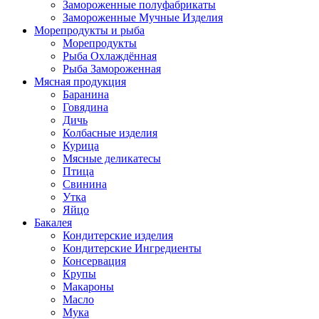
Замороженные полуфабрикаты
Замороженные Мучные Изделия
Морепродукты и рыба
Морепродукты
Рыба Охлаждённая
Рыба Замороженная
Мясная продукция
Баранина
Говядина
Дичь
Колбасные изделия
Курица
Мясные деликатесы
Птица
Свинина
Утка
Яйцо
Бакалея
Кондитерские изделия
Кондитерские Ингредиенты
Консервация
Крупы
Макароны
Масло
Мука