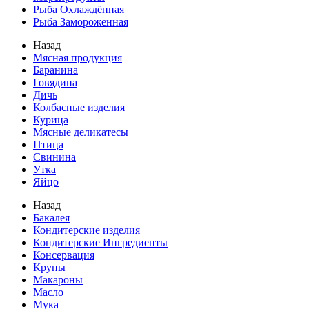
Рыба Охлаждённая
Рыба Замороженная
Назад
Мясная продукция
Баранина
Говядина
Дичь
Колбасные изделия
Курица
Мясные деликатесы
Птица
Свинина
Утка
Яйцо
Назад
Бакалея
Кондитерские изделия
Кондитерские Ингредиенты
Консервация
Крупы
Макароны
Масло
Мука