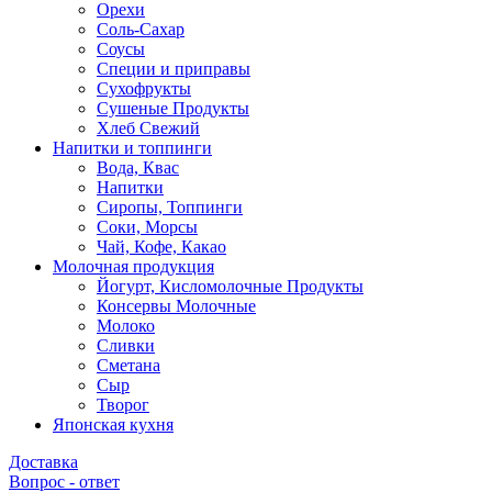
Орехи
Соль-Сахар
Соусы
Специи и приправы
Сухофрукты
Сушеные Продукты
Хлеб Свежий
Напитки и топпинги
Вода, Квас
Напитки
Сиропы, Топпинги
Соки, Морсы
Чай, Кофе, Какао
Молочная продукция
Йогурт, Кисломолочные Продукты
Консервы Молочные
Молоко
Сливки
Сметана
Сыр
Творог
Японская кухня
Доставка
Вопрос - ответ