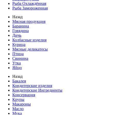
Рыба Охлаждённая
Рыба Замороженная
Назад
Мясная продукция
Баранина
Говядина
Дичь
Колбасные изделия
Курица
Мясные деликатесы
Птица
Свинина
Утка
Яйцо
Назад
Бакалея
Кондитерские изделия
Кондитерские Ингредиенты
Консервация
Крупы
Макароны
Масло
Мука