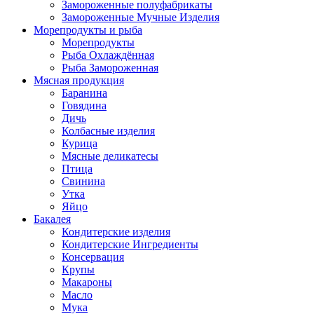
Замороженные полуфабрикаты
Замороженные Мучные Изделия
Морепродукты и рыба
Морепродукты
Рыба Охлаждённая
Рыба Замороженная
Мясная продукция
Баранина
Говядина
Дичь
Колбасные изделия
Курица
Мясные деликатесы
Птица
Свинина
Утка
Яйцо
Бакалея
Кондитерские изделия
Кондитерские Ингредиенты
Консервация
Крупы
Макароны
Масло
Мука