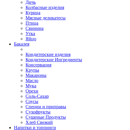
Дичь
Колбасные изделия
Курица
Мясные деликатесы
Птица
Свинина
Утка
Яйцо
Бакалея
Кондитерские изделия
Кондитерские Ингредиенты
Консервация
Крупы
Макароны
Масло
Мука
Орехи
Соль-Сахар
Соусы
Специи и приправы
Сухофрукты
Сушеные Продукты
Хлеб Свежий
Напитки и топпинги