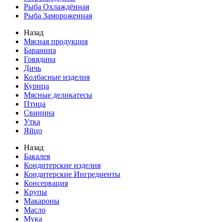
Рыба Охлаждённая
Рыба Замороженная
Назад
Мясная продукция
Баранина
Говядина
Дичь
Колбасные изделия
Курица
Мясные деликатесы
Птица
Свинина
Утка
Яйцо
Назад
Бакалея
Кондитерские изделия
Кондитерские Ингредиенты
Консервация
Крупы
Макароны
Масло
Мука