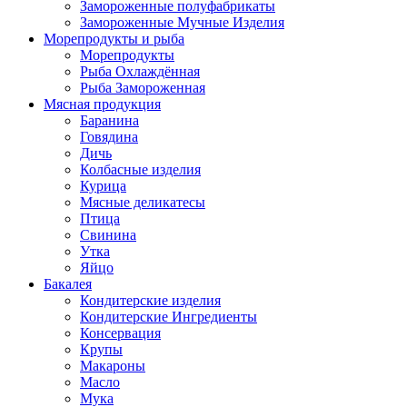
Замороженные полуфабрикаты
Замороженные Мучные Изделия
Морепродукты и рыба
Морепродукты
Рыба Охлаждённая
Рыба Замороженная
Мясная продукция
Баранина
Говядина
Дичь
Колбасные изделия
Курица
Мясные деликатесы
Птица
Свинина
Утка
Яйцо
Бакалея
Кондитерские изделия
Кондитерские Ингредиенты
Консервация
Крупы
Макароны
Масло
Мука