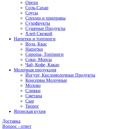
Орехи
Соль-Сахар
Соусы
Специи и приправы
Сухофрукты
Сушеные Продукты
Хлеб Свежий
Напитки и топпинги
Вода, Квас
Напитки
Сиропы, Топпинги
Соки, Морсы
Чай, Кофе, Какао
Молочная продукция
Йогурт, Кисломолочные Продукты
Консервы Молочные
Молоко
Сливки
Сметана
Сыр
Творог
Японская кухня
Доставка
Вопрос - ответ