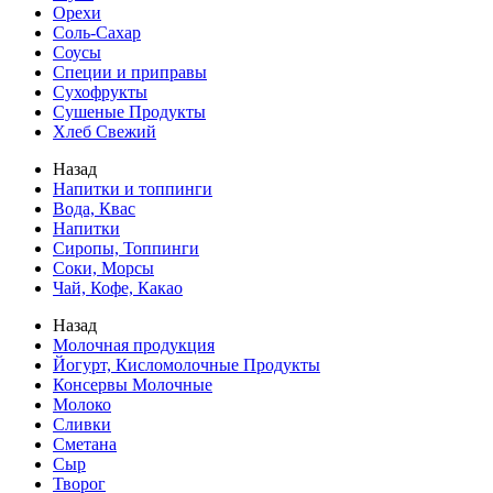
Орехи
Соль-Сахар
Соусы
Специи и приправы
Сухофрукты
Сушеные Продукты
Хлеб Свежий
Назад
Напитки и топпинги
Вода, Квас
Напитки
Сиропы, Топпинги
Соки, Морсы
Чай, Кофе, Какао
Назад
Молочная продукция
Йогурт, Кисломолочные Продукты
Консервы Молочные
Молоко
Сливки
Сметана
Сыр
Творог