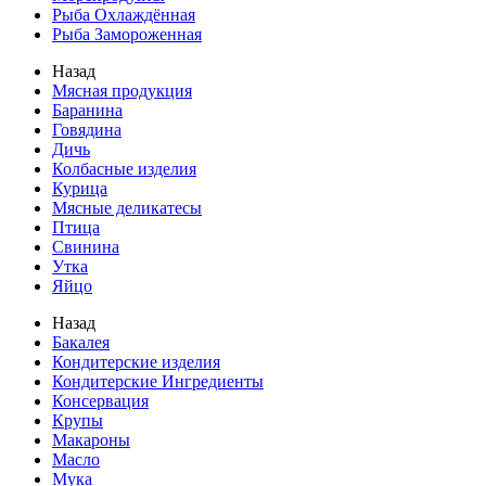
Рыба Охлаждённая
Рыба Замороженная
Назад
Мясная продукция
Баранина
Говядина
Дичь
Колбасные изделия
Курица
Мясные деликатесы
Птица
Свинина
Утка
Яйцо
Назад
Бакалея
Кондитерские изделия
Кондитерские Ингредиенты
Консервация
Крупы
Макароны
Масло
Мука