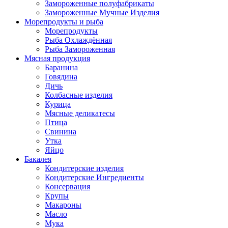
Замороженные полуфабрикаты
Замороженные Мучные Изделия
Морепродукты и рыба
Морепродукты
Рыба Охлаждённая
Рыба Замороженная
Мясная продукция
Баранина
Говядина
Дичь
Колбасные изделия
Курица
Мясные деликатесы
Птица
Свинина
Утка
Яйцо
Бакалея
Кондитерские изделия
Кондитерские Ингредиенты
Консервация
Крупы
Макароны
Масло
Мука