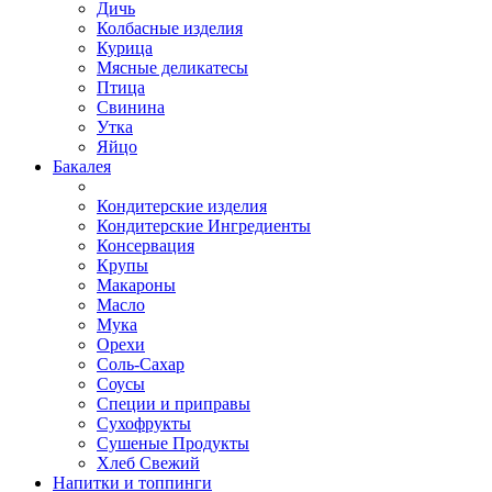
Дичь
Колбасные изделия
Курица
Мясные деликатесы
Птица
Свинина
Утка
Яйцо
Бакалея
Кондитерские изделия
Кондитерские Ингредиенты
Консервация
Крупы
Макароны
Масло
Мука
Орехи
Соль-Сахар
Соусы
Специи и приправы
Сухофрукты
Сушеные Продукты
Хлеб Свежий
Напитки и топпинги