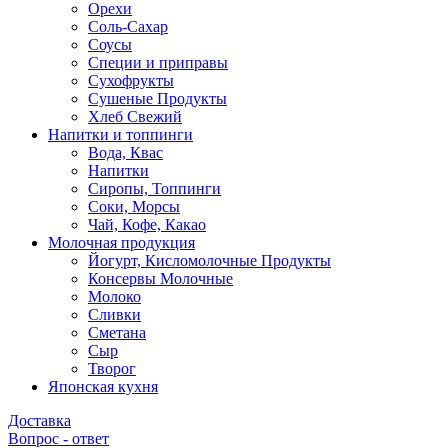
Орехи
Соль-Сахар
Соусы
Специи и приправы
Сухофрукты
Сушеные Продукты
Хлеб Свежий
Напитки и топпинги
Вода, Квас
Напитки
Сиропы, Топпинги
Соки, Морсы
Чай, Кофе, Какао
Молочная продукция
Йогурт, Кисломолочные Продукты
Консервы Молочные
Молоко
Сливки
Сметана
Сыр
Творог
Японская кухня
Доставка
Вопрос - ответ