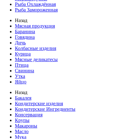
Рыба Охлаждённая
Рыба Замороженная
Назад
Мясная продукция
Баранина
Говядина
Дичь
Колбасные изделия
Курица
Мясные деликатесы
Птица
Свинина
Утка
Яйцо
Назад
Бакалея
Кондитерские изделия
Кондитерские Ингредиенты
Консервация
Крупы
Макароны
Масло
Мука