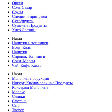
Орехи
Соль-Сахар
Соусы
Специи и приправы
Сухофрукты
Сушеные Продукты
Хлеб Свежий
Назад
Напитки и топпинги
Вода, Квас
Напитки
Сиропы, Топпинги
Соки, Морсы
Чай, Кофе, Какао
Назад
Молочная продукция
Йогурт, Кисломолочные Продукты
Консервы Молочные
Молоко
Сливки
Сметана
Сыр
Творог