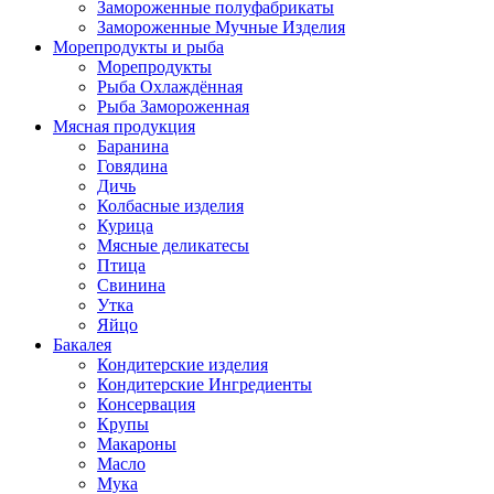
Замороженные полуфабрикаты
Замороженные Мучные Изделия
Морепродукты и рыба
Морепродукты
Рыба Охлаждённая
Рыба Замороженная
Мясная продукция
Баранина
Говядина
Дичь
Колбасные изделия
Курица
Мясные деликатесы
Птица
Свинина
Утка
Яйцо
Бакалея
Кондитерские изделия
Кондитерские Ингредиенты
Консервация
Крупы
Макароны
Масло
Мука