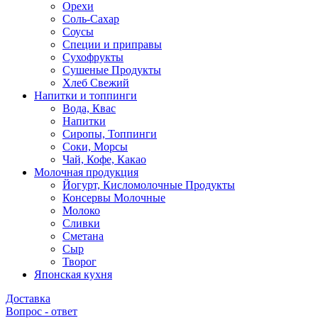
Орехи
Соль-Сахар
Соусы
Специи и приправы
Сухофрукты
Сушеные Продукты
Хлеб Свежий
Напитки и топпинги
Вода, Квас
Напитки
Сиропы, Топпинги
Соки, Морсы
Чай, Кофе, Какао
Молочная продукция
Йогурт, Кисломолочные Продукты
Консервы Молочные
Молоко
Сливки
Сметана
Сыр
Творог
Японская кухня
Доставка
Вопрос - ответ