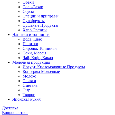
Орехи
Соль-Сахар
Соусы
Специи и приправы
Сухофрукты
Сушеные Продукты
Хлеб Свежий
Напитки и топпинги
Вода, Квас
Напитки
Сиропы, Топпинги
Соки, Морсы
Чай, Кофе, Какао
Молочная продукция
Йогурт, Кисломолочные Продукты
Консервы Молочные
Молоко
Сливки
Сметана
Сыр
Творог
Японская кухня
Доставка
Вопрос - ответ