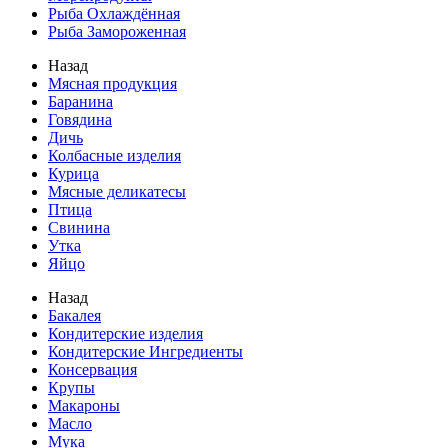
Рыба Охлаждённая
Рыба Замороженная
Назад
Мясная продукция
Баранина
Говядина
Дичь
Колбасные изделия
Курица
Мясные деликатесы
Птица
Свинина
Утка
Яйцо
Назад
Бакалея
Кондитерские изделия
Кондитерские Ингредиенты
Консервация
Крупы
Макароны
Масло
Мука