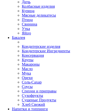
Дичь
Колбасные изделия
Курица
Мясные деликатесы
Птица
Свинина
Утка
Яйцо
Бакалея
Кондитерские изделия
Кондитерские Ингредиенты
Консервация
Крупы
Макароны
Масло
Мука
Орехи
Соль-Сахар
Соусы
Специи и приправы
Сухофрукты
Сушеные Продукты
Хлеб Свежий
Напитки и топпинги