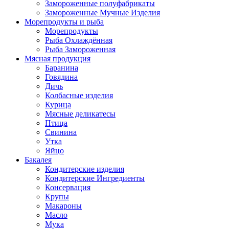
Замороженные полуфабрикаты
Замороженные Мучные Изделия
Морепродукты и рыба
Морепродукты
Рыба Охлаждённая
Рыба Замороженная
Мясная продукция
Баранина
Говядина
Дичь
Колбасные изделия
Курица
Мясные деликатесы
Птица
Свинина
Утка
Яйцо
Бакалея
Кондитерские изделия
Кондитерские Ингредиенты
Консервация
Крупы
Макароны
Масло
Мука