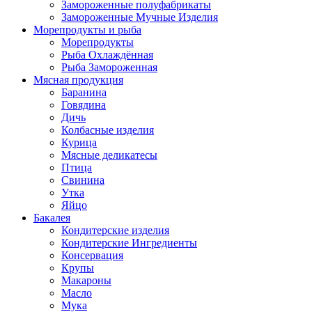
Замороженные полуфабрикаты
Замороженные Мучные Изделия
Морепродукты и рыба
Морепродукты
Рыба Охлаждённая
Рыба Замороженная
Мясная продукция
Баранина
Говядина
Дичь
Колбасные изделия
Курица
Мясные деликатесы
Птица
Свинина
Утка
Яйцо
Бакалея
Кондитерские изделия
Кондитерские Ингредиенты
Консервация
Крупы
Макароны
Масло
Мука