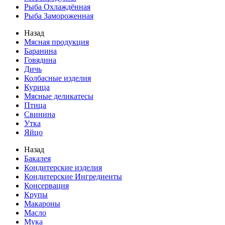
Рыба Охлаждённая
Рыба Замороженная
Назад
Мясная продукция
Баранина
Говядина
Дичь
Колбасные изделия
Курица
Мясные деликатесы
Птица
Свинина
Утка
Яйцо
Назад
Бакалея
Кондитерские изделия
Кондитерские Ингредиенты
Консервация
Крупы
Макароны
Масло
Мука