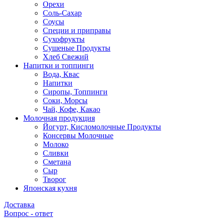
Орехи
Соль-Сахар
Соусы
Специи и приправы
Сухофрукты
Сушеные Продукты
Хлеб Свежий
Напитки и топпинги
Вода, Квас
Напитки
Сиропы, Топпинги
Соки, Морсы
Чай, Кофе, Какао
Молочная продукция
Йогурт, Кисломолочные Продукты
Консервы Молочные
Молоко
Сливки
Сметана
Сыр
Творог
Японская кухня
Доставка
Вопрос - ответ