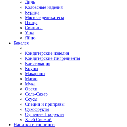
Дичь
Колбасные изделия
Курица
Мясные деликатесы
Птица
Свинина
Утка
Яйцо
Бакалея
Кондитерские изделия
Кондитерские Ингредиенты
Консервация
Крупы
Макароны
Масло
Мука
Орехи
Соль-Сахар
Соусы
Специи и приправы
Сухофрукты
Сушеные Продукты
Хлеб Свежий
Напитки и топпинги