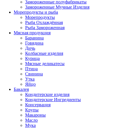
Замороженные полуфабрикаты
Замороженные Мучные Изделия
Морепродукты и рыба
Морепродукты
Рыба Охлаждённая
Рыба Замороженная
Мясная продукция
Баранина
Говядина
Дичь
Колбасные изделия
Курица
Мясные деликатесы
Птица
Свинина
Утка
Яйцо
Бакалея
Кондитерские изделия
Кондитерские Ингредиенты
Консервация
Крупы
Макароны
Масло
Мука