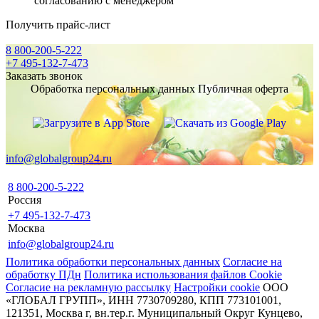
согласованию с менеджером
Получить прайс-лист
8 800-200-5-222
+7 495-132-7-473
Заказать звонок
Обработка персональных данных
Публичная оферта
info@globalgroup24.ru
8 800-200-5-222
Россия
+7 495-132-7-473
Москва
info@globalgroup24.ru
Политика обработки персональных данных
Согласие на
обработку ПДн
Политика использования файлов Cookie
Согласие на рекламную рассылку
Настройки cookie
ООО
«ГЛОБАЛ ГРУПП», ИНН 7730709280, КПП 773101001,
121351, Москва г, вн.тер.г. Муниципальный Округ Кунцево,