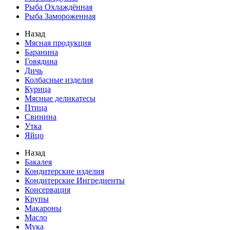
Рыба Охлаждённая
Рыба Замороженная
Назад
Мясная продукция
Баранина
Говядина
Дичь
Колбасные изделия
Курица
Мясные деликатесы
Птица
Свинина
Утка
Яйцо
Назад
Бакалея
Кондитерские изделия
Кондитерские Ингредиенты
Консервация
Крупы
Макароны
Масло
Мука