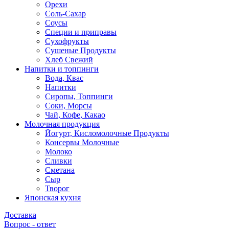
Орехи
Соль-Сахар
Соусы
Специи и приправы
Сухофрукты
Сушеные Продукты
Хлеб Свежий
Напитки и топпинги
Вода, Квас
Напитки
Сиропы, Топпинги
Соки, Морсы
Чай, Кофе, Какао
Молочная продукция
Йогурт, Кисломолочные Продукты
Консервы Молочные
Молоко
Сливки
Сметана
Сыр
Творог
Японская кухня
Доставка
Вопрос - ответ