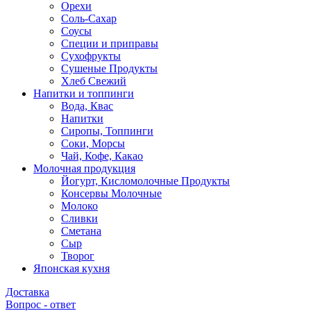
Орехи
Соль-Сахар
Соусы
Специи и приправы
Сухофрукты
Сушеные Продукты
Хлеб Свежий
Напитки и топпинги
Вода, Квас
Напитки
Сиропы, Топпинги
Соки, Морсы
Чай, Кофе, Какао
Молочная продукция
Йогурт, Кисломолочные Продукты
Консервы Молочные
Молоко
Сливки
Сметана
Сыр
Творог
Японская кухня
Доставка
Вопрос - ответ