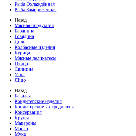
Рыба Охлаждённая
Рыба Замороженная
Назад
Мясная продукция
Баранина
Говядина
Дичь
Колбасные изделия
Курица
Мясные деликатесы
Птица
Свинина
Утка
Яйцо
Назад
Бакалея
Кондитерские изделия
Кондитерские Ингредиенты
Консервация
Крупы
Макароны
Масло
Мука