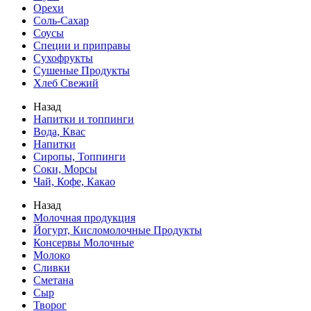
Орехи
Соль-Сахар
Соусы
Специи и приправы
Сухофрукты
Сушеные Продукты
Хлеб Свежий
Назад
Напитки и топпинги
Вода, Квас
Напитки
Сиропы, Топпинги
Соки, Морсы
Чай, Кофе, Какао
Назад
Молочная продукция
Йогурт, Кисломолочные Продукты
Консервы Молочные
Молоко
Сливки
Сметана
Сыр
Творог