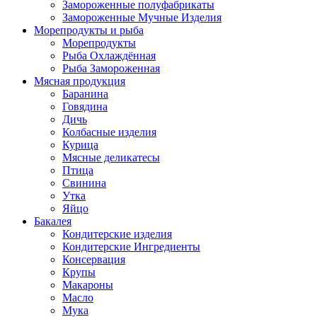
Замороженные полуфабрикаты
Замороженные Мучные Изделия
Морепродукты и рыба
Морепродукты
Рыба Охлаждённая
Рыба Замороженная
Мясная продукция
Баранина
Говядина
Дичь
Колбасные изделия
Курица
Мясные деликатесы
Птица
Свинина
Утка
Яйцо
Бакалея
Кондитерские изделия
Кондитерские Ингредиенты
Консервация
Крупы
Макароны
Масло
Мука