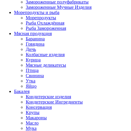
Замороженные полуфабрикаты
Замороженные Мучные Изделия
Морепродукты и рыба
Морепродукты
Рыба Охлаждённая
Рыба Замороженная
Мясная продукция
Баранина
Говядина
Дичь
Колбасные изделия
Курица
Мясные деликатесы
Птица
Свинина
Утка
Яйцо
Бакалея
Кондитерские изделия
Кондитерские Ингредиенты
Консервация
Крупы
Макароны
Масло
Мука