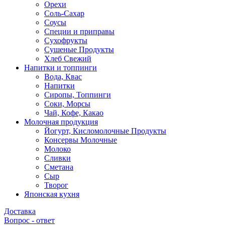
Орехи
Соль-Сахар
Соусы
Специи и приправы
Сухофрукты
Сушеные Продукты
Хлеб Свежий
Напитки и топпинги
Вода, Квас
Напитки
Сиропы, Топпинги
Соки, Морсы
Чай, Кофе, Какао
Молочная продукция
Йогурт, Кисломолочные Продукты
Консервы Молочные
Молоко
Сливки
Сметана
Сыр
Творог
Японская кухня
Доставка
Вопрос - ответ