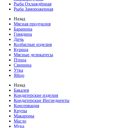
Рыба Охлаждённая
Рыба Замороженная
Назад
Мясная продукция
Баранина
Говядина
Дичь
Колбасные изделия
Курица
Мясные деликатесы
Птица
Свинина
Утка
Яйцо
Назад
Бакалея
Кондитерские изделия
Кондитерские Ингредиенты
Консервация
Крупы
Макароны
Масло
Мука