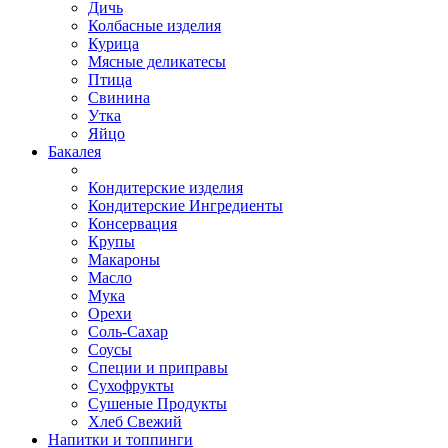
Дичь
Колбасные изделия
Курица
Мясные деликатесы
Птица
Свинина
Утка
Яйцо
Бакалея
Кондитерские изделия
Кондитерские Ингредиенты
Консервация
Крупы
Макароны
Масло
Мука
Орехи
Соль-Сахар
Соусы
Специи и приправы
Сухофрукты
Сушеные Продукты
Хлеб Свежий
Напитки и топпинги