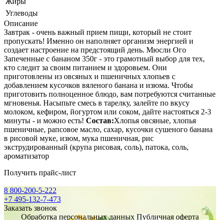
Жиры
Углеводы
Описание
Завтрак - очень важный прием пищи, который не стоит
пропускать! Именно он наполняет организм энергией и
создает настроение на предстоящий день. Мюсли Ого
Запеченные с бананом 350г - это грамотный выбор для тех,
кто следит за своим питанием и здоровьем. Они
приготовлены из овсяных и пшеничных хлопьев с
добавлением кусочков вяленого банана и изюма. Чтобы
приготовить полноценное блюдо, вам потребуются считанные
мгновенья. Насыпьте смесь в тарелку, залейте по вкусу
молоком, кефиром, йогуртом или соком, дайте настояться 2-3
минуты - и можно есть!
Состав:
Хлопья овсяные, хлопья
пшеничные, рапсовое масло, сахар, кусочки сушеного банана
в рисовой муке, изюм, мука пшеничная, рис
экструдированный (крупа рисовая, соль), патока, соль,
ароматизатор
Получить прайс-лист
8 800-200-5-222
+7 495-132-7-473
Заказать звонок
Обработка персональных данных
Публичная оферта