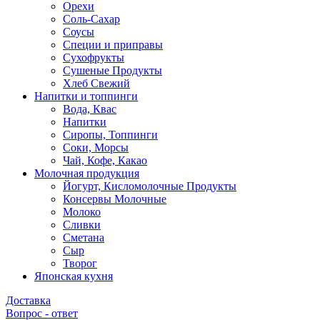
Орехи
Соль-Сахар
Соусы
Специи и приправы
Сухофрукты
Сушеные Продукты
Хлеб Свежий
Напитки и топпинги
Вода, Квас
Напитки
Сиропы, Топпинги
Соки, Морсы
Чай, Кофе, Какао
Молочная продукция
Йогурт, Кисломолочные Продукты
Консервы Молочные
Молоко
Сливки
Сметана
Сыр
Творог
Японская кухня
Доставка
Вопрос - ответ