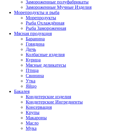
Замороженные полуфабрикаты
Замороженные Мучные Изделия
Морепродукты и рыба
Морепродукты
Рыба Охлаждённая
Рыба Замороженная
Мясная продукция
Баранина
Говядина
Дичь
Колбасные изделия
Курица
Мясные деликатесы
Птица
Свинина
Утка
Яйцо
Бакалея
Кондитерские изделия
Кондитерские Ингредиенты
Консервация
Крупы
Макароны
Масло
Мука