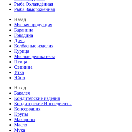
Рыба Охлаждённая
Рыба Замороженная
Назад
Мясная продукция
Баранина
Говядина
Дичь
Колбасные изделия
Курица
Мясные деликатесы
Птица
Свинина
Утка
Яйцо
Назад
Бакалея
Кондитерские изделия
Кондитерские Ингредиенты
Консервация
Крупы
Макароны
Масло
Мука