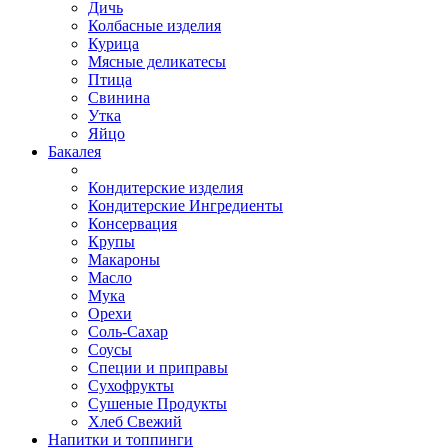
Дичь
Колбасные изделия
Курица
Мясные деликатесы
Птица
Свинина
Утка
Яйцо
Бакалея
Кондитерские изделия
Кондитерские Ингредиенты
Консервация
Крупы
Макароны
Масло
Мука
Орехи
Соль-Сахар
Соусы
Специи и приправы
Сухофрукты
Сушеные Продукты
Хлеб Свежий
Напитки и топпинги