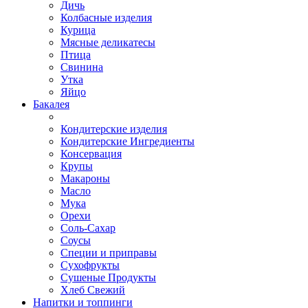
Дичь
Колбасные изделия
Курица
Мясные деликатесы
Птица
Свинина
Утка
Яйцо
Бакалея
Кондитерские изделия
Кондитерские Ингредиенты
Консервация
Крупы
Макароны
Масло
Мука
Орехи
Соль-Сахар
Соусы
Специи и приправы
Сухофрукты
Сушеные Продукты
Хлеб Свежий
Напитки и топпинги