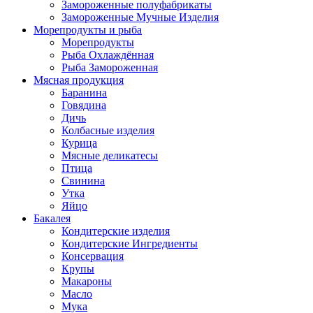
Замороженные полуфабрикаты
Замороженные Мучные Изделия
Морепродукты и рыба
Морепродукты
Рыба Охлаждённая
Рыба Замороженная
Мясная продукция
Баранина
Говядина
Дичь
Колбасные изделия
Курица
Мясные деликатесы
Птица
Свинина
Утка
Яйцо
Бакалея
Кондитерские изделия
Кондитерские Ингредиенты
Консервация
Крупы
Макароны
Масло
Мука