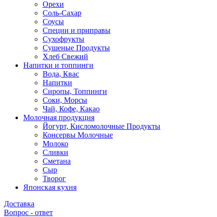
Орехи
Соль-Сахар
Соусы
Специи и приправы
Сухофрукты
Сушеные Продукты
Хлеб Свежий
Напитки и топпинги
Вода, Квас
Напитки
Сиропы, Топпинги
Соки, Морсы
Чай, Кофе, Какао
Молочная продукция
Йогурт, Кисломолочные Продукты
Консервы Молочные
Молоко
Сливки
Сметана
Сыр
Творог
Японская кухня
Доставка
Вопрос - ответ