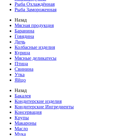
Рыба Охлаждённая
Рыба Замороженная
Назад
Мясная продукция
Баранина
Говядина
Дичь
Колбасные изделия
Курица
Мясные деликатесы
Птица
Свинина
Утка
Яйцо
Назад
Бакалея
Кондитерские изделия
Кондитерские Ингредиенты
Консервация
Крупы
Макароны
Масло
Мука