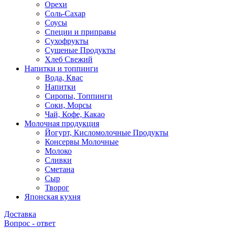
Орехи
Соль-Сахар
Соусы
Специи и приправы
Сухофрукты
Сушеные Продукты
Хлеб Свежий
Напитки и топпинги
Вода, Квас
Напитки
Сиропы, Топпинги
Соки, Морсы
Чай, Кофе, Какао
Молочная продукция
Йогурт, Кисломолочные Продукты
Консервы Молочные
Молоко
Сливки
Сметана
Сыр
Творог
Японская кухня
Доставка
Вопрос - ответ