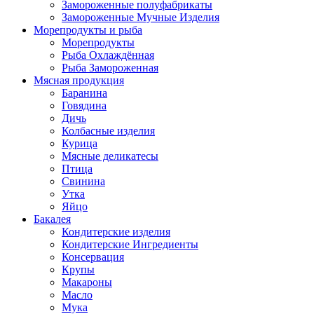
Замороженные полуфабрикаты
Замороженные Мучные Изделия
Морепродукты и рыба
Морепродукты
Рыба Охлаждённая
Рыба Замороженная
Мясная продукция
Баранина
Говядина
Дичь
Колбасные изделия
Курица
Мясные деликатесы
Птица
Свинина
Утка
Яйцо
Бакалея
Кондитерские изделия
Кондитерские Ингредиенты
Консервация
Крупы
Макароны
Масло
Мука