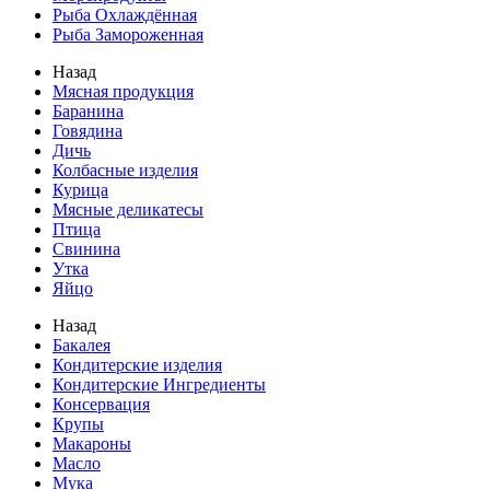
Рыба Охлаждённая
Рыба Замороженная
Назад
Мясная продукция
Баранина
Говядина
Дичь
Колбасные изделия
Курица
Мясные деликатесы
Птица
Свинина
Утка
Яйцо
Назад
Бакалея
Кондитерские изделия
Кондитерские Ингредиенты
Консервация
Крупы
Макароны
Масло
Мука