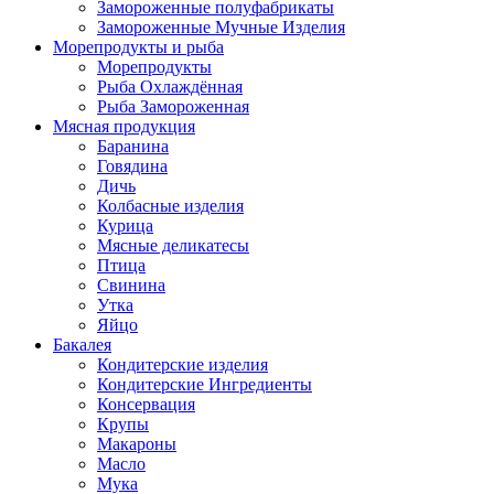
Замороженные полуфабрикаты
Замороженные Мучные Изделия
Морепродукты и рыба
Морепродукты
Рыба Охлаждённая
Рыба Замороженная
Мясная продукция
Баранина
Говядина
Дичь
Колбасные изделия
Курица
Мясные деликатесы
Птица
Свинина
Утка
Яйцо
Бакалея
Кондитерские изделия
Кондитерские Ингредиенты
Консервация
Крупы
Макароны
Масло
Мука