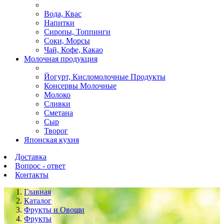
Вода, Квас
Напитки
Сиропы, Топпинги
Соки, Морсы
Чай, Кофе, Какао
Молочная продукция
Йогурт, Кисломолочные Продукты
Консервы Молочные
Молоко
Сливки
Сметана
Сыр
Творог
Японская кухня
Доставка
Вопрос - ответ
Контакты
Главная
Каталог
Фрукты и Овощи
Фрукты