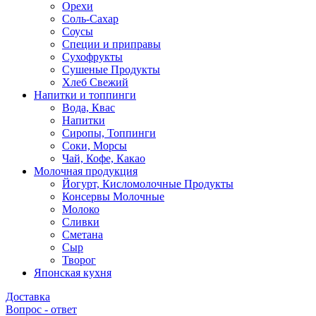
Орехи
Соль-Сахар
Соусы
Специи и приправы
Сухофрукты
Сушеные Продукты
Хлеб Свежий
Напитки и топпинги
Вода, Квас
Напитки
Сиропы, Топпинги
Соки, Морсы
Чай, Кофе, Какао
Молочная продукция
Йогурт, Кисломолочные Продукты
Консервы Молочные
Молоко
Сливки
Сметана
Сыр
Творог
Японская кухня
Доставка
Вопрос - ответ