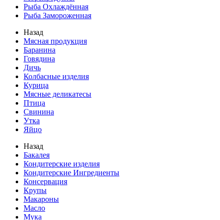
Рыба Охлаждённая
Рыба Замороженная
Назад
Мясная продукция
Баранина
Говядина
Дичь
Колбасные изделия
Курица
Мясные деликатесы
Птица
Свинина
Утка
Яйцо
Назад
Бакалея
Кондитерские изделия
Кондитерские Ингредиенты
Консервация
Крупы
Макароны
Масло
Мука