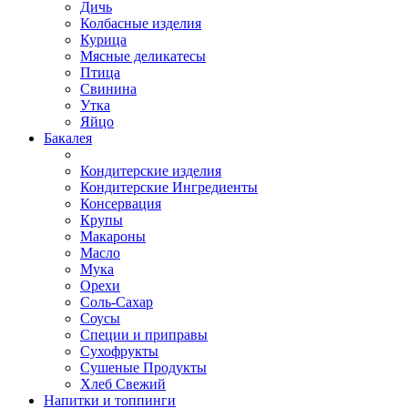
Дичь
Колбасные изделия
Курица
Мясные деликатесы
Птица
Свинина
Утка
Яйцо
Бакалея
Кондитерские изделия
Кондитерские Ингредиенты
Консервация
Крупы
Макароны
Масло
Мука
Орехи
Соль-Сахар
Соусы
Специи и приправы
Сухофрукты
Сушеные Продукты
Хлеб Свежий
Напитки и топпинги