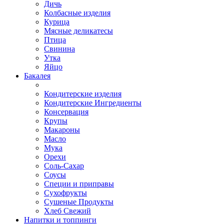
Дичь
Колбасные изделия
Курица
Мясные деликатесы
Птица
Свинина
Утка
Яйцо
Бакалея
Кондитерские изделия
Кондитерские Ингредиенты
Консервация
Крупы
Макароны
Масло
Мука
Орехи
Соль-Сахар
Соусы
Специи и приправы
Сухофрукты
Сушеные Продукты
Хлеб Свежий
Напитки и топпинги