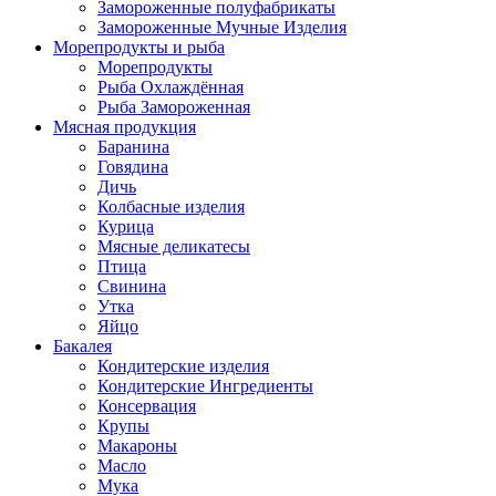
Замороженные полуфабрикаты
Замороженные Мучные Изделия
Морепродукты и рыба
Морепродукты
Рыба Охлаждённая
Рыба Замороженная
Мясная продукция
Баранина
Говядина
Дичь
Колбасные изделия
Курица
Мясные деликатесы
Птица
Свинина
Утка
Яйцо
Бакалея
Кондитерские изделия
Кондитерские Ингредиенты
Консервация
Крупы
Макароны
Масло
Мука