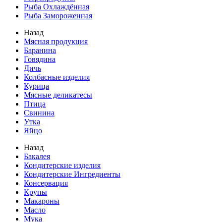
Рыба Охлаждённая
Рыба Замороженная
Назад
Мясная продукция
Баранина
Говядина
Дичь
Колбасные изделия
Курица
Мясные деликатесы
Птица
Свинина
Утка
Яйцо
Назад
Бакалея
Кондитерские изделия
Кондитерские Ингредиенты
Консервация
Крупы
Макароны
Масло
Мука