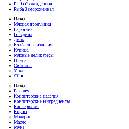
Рыба Охлаждённая
Рыба Замороженная
Назад
Мясная продукция
Баранина
Говядина
Дичь
Колбасные изделия
Курица
Мясные деликатесы
Птица
Свинина
Утка
Яйцо
Назад
Бакалея
Кондитерские изделия
Кондитерские Ингредиенты
Консервация
Крупы
Макароны
Масло
Мука