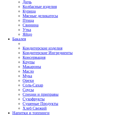
Дичь
Колбасные изделия
Курица
Мясные деликатесы
Птица
Свинина
Утка
Яйцо
Бакалея
Кондитерские изделия
Кондитерские Ингредиенты
Консервация
Крупы
Макароны
Масло
Мука
Орехи
Соль-Сахар
Соусы
Специи и приправы
Сухофрукты
Сушеные Продукты
Хлеб Свежий
Напитки и топпинги