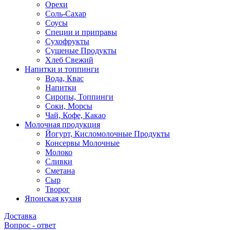
Орехи
Соль-Сахар
Соусы
Специи и приправы
Сухофрукты
Сушеные Продукты
Хлеб Свежий
Напитки и топпинги
Вода, Квас
Напитки
Сиропы, Топпинги
Соки, Морсы
Чай, Кофе, Какао
Молочная продукция
Йогурт, Кисломолочные Продукты
Консервы Молочные
Молоко
Сливки
Сметана
Сыр
Творог
Японская кухня
Доставка
Вопрос - ответ