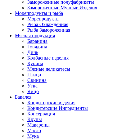
Замороженные полуфабрикаты
Замороженные Мучные Изделия
Морепродукты и рыба
Морепродукты
Рыба Охлаждённая
Рыба Замороженная
Мясная продукция
Баранина
Говядина
Дичь
Колбасные изделия
Курица
Мясные деликатесы
Птица
Свинина
Утка
Яйцо
Бакалея
Кондитерские изделия
Кондитерские Ингредиенты
Консервация
Крупы
Макароны
Масло
Мука