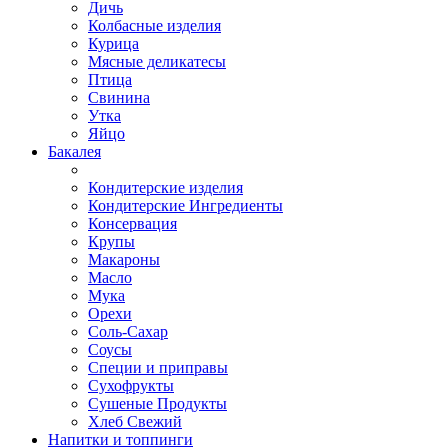
Дичь
Колбасные изделия
Курица
Мясные деликатесы
Птица
Свинина
Утка
Яйцо
Бакалея
Кондитерские изделия
Кондитерские Ингредиенты
Консервация
Крупы
Макароны
Масло
Мука
Орехи
Соль-Сахар
Соусы
Специи и приправы
Сухофрукты
Сушеные Продукты
Хлеб Свежий
Напитки и топпинги