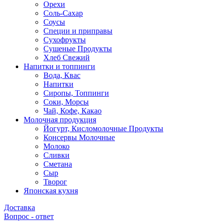
Орехи
Соль-Сахар
Соусы
Специи и приправы
Сухофрукты
Сушеные Продукты
Хлеб Свежий
Напитки и топпинги
Вода, Квас
Напитки
Сиропы, Топпинги
Соки, Морсы
Чай, Кофе, Какао
Молочная продукция
Йогурт, Кисломолочные Продукты
Консервы Молочные
Молоко
Сливки
Сметана
Сыр
Творог
Японская кухня
Доставка
Вопрос - ответ