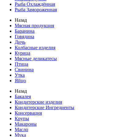
Рыба Охлаждённая
Рыба Замороженная
Назад
Мясная продукция
Баранина
Говядина
Дичь
Колбасные изделия
Курица
Мясные деликатесы
Птица
Свинина
Утка
Яйцо
Назад
Бакалея
Кондитерские изделия
Кондитерские Ингредиенты
Консервация
Крупы
Макароны
Масло
Мука