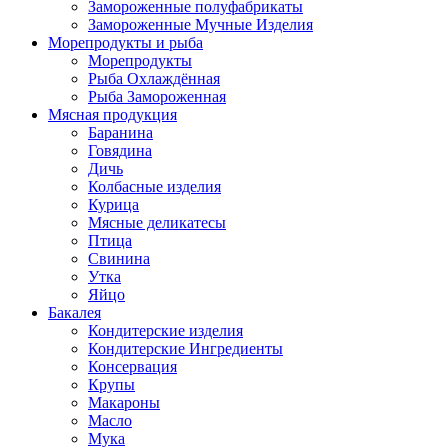
Замороженные полуфабрикаты
Замороженные Мучные Изделия
Морепродукты и рыба
Морепродукты
Рыба Охлаждённая
Рыба Замороженная
Мясная продукция
Баранина
Говядина
Дичь
Колбасные изделия
Курица
Мясные деликатесы
Птица
Свинина
Утка
Яйцо
Бакалея
Кондитерские изделия
Кондитерские Ингредиенты
Консервация
Крупы
Макароны
Масло
Мука