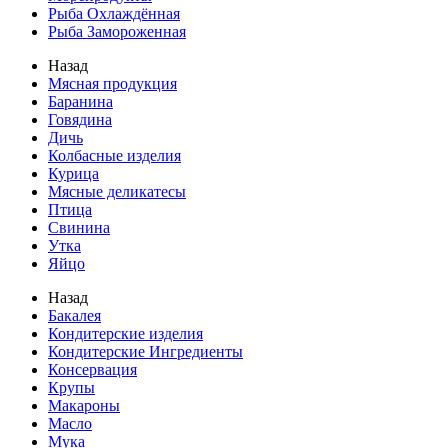
Рыба Охлаждённая
Рыба Замороженная
Назад
Мясная продукция
Баранина
Говядина
Дичь
Колбасные изделия
Курица
Мясные деликатесы
Птица
Свинина
Утка
Яйцо
Назад
Бакалея
Кондитерские изделия
Кондитерские Ингредиенты
Консервация
Крупы
Макароны
Масло
Мука