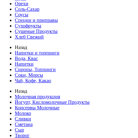
Орехи
Соль-Сахар
Соусы
Специи и приправы
Сухофрукты
Сушеные Продукты
Хлеб Свежий
Назад
Напитки и топпинги
Вода, Квас
Напитки
Сиропы, Топпинги
Соки, Морсы
Чай, Кофе, Какао
Назад
Молочная продукция
Йогурт, Кисломолочные Продукты
Консервы Молочные
Молоко
Сливки
Сметана
Сыр
Творог