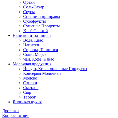
Орехи
Соль-Сахар
Соусы
Специи и приправы
Сухофрукты
Сушеные Продукты
Хлеб Свежий
Напитки и топпинги
Вода, Квас
Напитки
Сиропы, Топпинги
Соки, Морсы
Чай, Кофе, Какао
Молочная продукция
Йогурт, Кисломолочные Продукты
Консервы Молочные
Молоко
Сливки
Сметана
Сыр
Творог
Японская кухня
Доставка
Вопрос - ответ