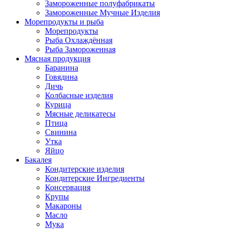
Замороженные полуфабрикаты
Замороженные Мучные Изделия
Морепродукты и рыба
Морепродукты
Рыба Охлаждённая
Рыба Замороженная
Мясная продукция
Баранина
Говядина
Дичь
Колбасные изделия
Курица
Мясные деликатесы
Птица
Свинина
Утка
Яйцо
Бакалея
Кондитерские изделия
Кондитерские Ингредиенты
Консервация
Крупы
Макароны
Масло
Мука