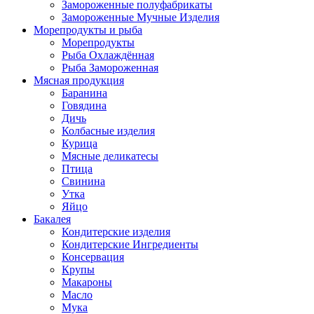
Замороженные полуфабрикаты
Замороженные Мучные Изделия
Морепродукты и рыба
Морепродукты
Рыба Охлаждённая
Рыба Замороженная
Мясная продукция
Баранина
Говядина
Дичь
Колбасные изделия
Курица
Мясные деликатесы
Птица
Свинина
Утка
Яйцо
Бакалея
Кондитерские изделия
Кондитерские Ингредиенты
Консервация
Крупы
Макароны
Масло
Мука