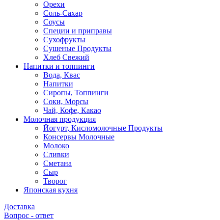
Орехи
Соль-Сахар
Соусы
Специи и приправы
Сухофрукты
Сушеные Продукты
Хлеб Свежий
Напитки и топпинги
Вода, Квас
Напитки
Сиропы, Топпинги
Соки, Морсы
Чай, Кофе, Какао
Молочная продукция
Йогурт, Кисломолочные Продукты
Консервы Молочные
Молоко
Сливки
Сметана
Сыр
Творог
Японская кухня
Доставка
Вопрос - ответ