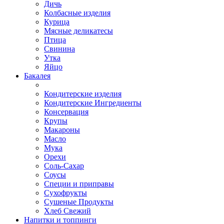
Дичь
Колбасные изделия
Курица
Мясные деликатесы
Птица
Свинина
Утка
Яйцо
Бакалея
Кондитерские изделия
Кондитерские Ингредиенты
Консервация
Крупы
Макароны
Масло
Мука
Орехи
Соль-Сахар
Соусы
Специи и приправы
Сухофрукты
Сушеные Продукты
Хлеб Свежий
Напитки и топпинги