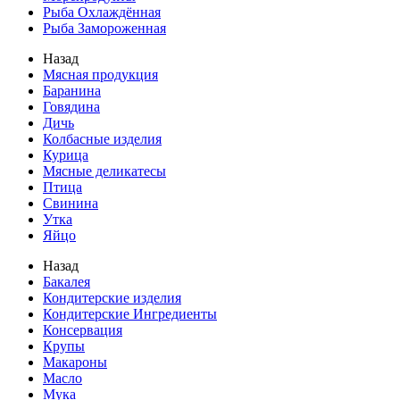
Рыба Охлаждённая
Рыба Замороженная
Назад
Мясная продукция
Баранина
Говядина
Дичь
Колбасные изделия
Курица
Мясные деликатесы
Птица
Свинина
Утка
Яйцо
Назад
Бакалея
Кондитерские изделия
Кондитерские Ингредиенты
Консервация
Крупы
Макароны
Масло
Мука