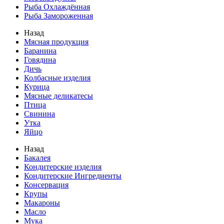
Рыба Охлаждённая
Рыба Замороженная
Назад
Мясная продукция
Баранина
Говядина
Дичь
Колбасные изделия
Курица
Мясные деликатесы
Птица
Свинина
Утка
Яйцо
Назад
Бакалея
Кондитерские изделия
Кондитерские Ингредиенты
Консервация
Крупы
Макароны
Масло
Мука