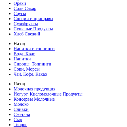
Орехи
Соль-Сахар
Соусы
Специи и приправы
Сухофрукты
Сушеные Продукты
Хлеб Свежий
Назад
Напитки и топпинги
Вода, Квас
Напитки
Сиропы, Топпинги
Соки, Морсы
Чай, Кофе, Какао
Назад
Молочная продукция
Йогурт, Кисломолочные Продукты
Консервы Молочные
Молоко
Сливки
Сметана
Сыр
Творог