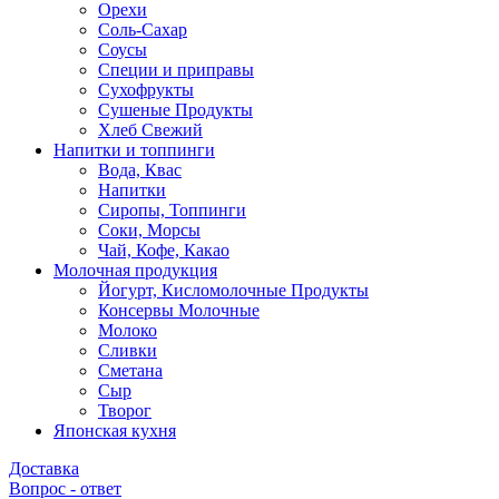
Орехи
Соль-Сахар
Соусы
Специи и приправы
Сухофрукты
Сушеные Продукты
Хлеб Свежий
Напитки и топпинги
Вода, Квас
Напитки
Сиропы, Топпинги
Соки, Морсы
Чай, Кофе, Какао
Молочная продукция
Йогурт, Кисломолочные Продукты
Консервы Молочные
Молоко
Сливки
Сметана
Сыр
Творог
Японская кухня
Доставка
Вопрос - ответ