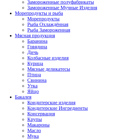
Замороженные полуфабрикаты
Замороженные Мучные Изделия
Морепродукты и рыба
Морепродукты
Рыба Охлаждённая
Рыба Замороженная
Мясная продукция
Баранина
Говядина
Дичь
Колбасные изделия
Курица
Мясные деликатесы
Птица
Свинина
Утка
Яйцо
Бакалея
Кондитерские изделия
Кондитерские Ингредиенты
Консервация
Крупы
Макароны
Масло
Мука