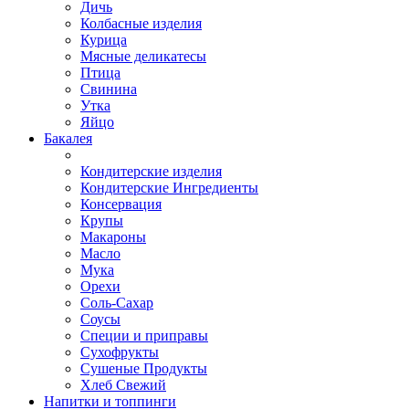
Дичь
Колбасные изделия
Курица
Мясные деликатесы
Птица
Свинина
Утка
Яйцо
Бакалея
Кондитерские изделия
Кондитерские Ингредиенты
Консервация
Крупы
Макароны
Масло
Мука
Орехи
Соль-Сахар
Соусы
Специи и приправы
Сухофрукты
Сушеные Продукты
Хлеб Свежий
Напитки и топпинги