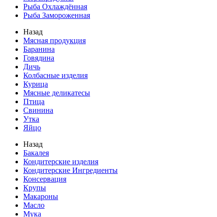
Рыба Охлаждённая
Рыба Замороженная
Назад
Мясная продукция
Баранина
Говядина
Дичь
Колбасные изделия
Курица
Мясные деликатесы
Птица
Свинина
Утка
Яйцо
Назад
Бакалея
Кондитерские изделия
Кондитерские Ингредиенты
Консервация
Крупы
Макароны
Масло
Мука