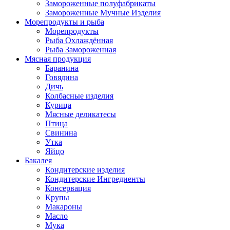
Замороженные полуфабрикаты
Замороженные Мучные Изделия
Морепродукты и рыба
Морепродукты
Рыба Охлаждённая
Рыба Замороженная
Мясная продукция
Баранина
Говядина
Дичь
Колбасные изделия
Курица
Мясные деликатесы
Птица
Свинина
Утка
Яйцо
Бакалея
Кондитерские изделия
Кондитерские Ингредиенты
Консервация
Крупы
Макароны
Масло
Мука