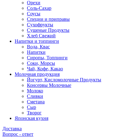
Орехи
Соль-Сахар
Соусы
Специи и приправы
Сухофрукты
Сушеные Продукты
Хлеб Свежий
Напитки и топпинги
Вода, Квас
Напитки
Сиропы, Топпинги
Соки, Морсы
Чай, Кофе, Какао
Молочная продукция
Йогурт, Кисломолочные Продукты
Консервы Молочные
Молоко
Сливки
Сметана
Сыр
Творог
Японская кухня
Доставка
Вопрос - ответ