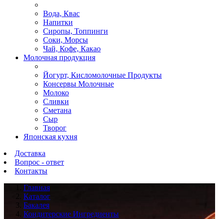
Вода, Квас
Напитки
Сиропы, Топпинги
Соки, Морсы
Чай, Кофе, Какао
Молочная продукция
Йогурт, Кисломолочные Продукты
Консервы Молочные
Молоко
Сливки
Сметана
Сыр
Творог
Японская кухня
Доставка
Вопрос - ответ
Контакты
Главная
Каталог
Бакалея
Кондитерские Ингредиенты