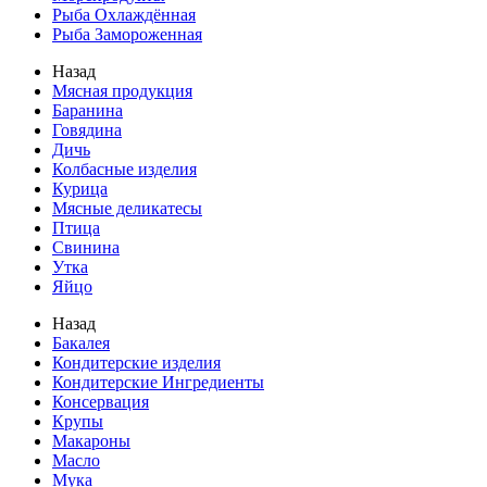
Рыба Охлаждённая
Рыба Замороженная
Назад
Мясная продукция
Баранина
Говядина
Дичь
Колбасные изделия
Курица
Мясные деликатесы
Птица
Свинина
Утка
Яйцо
Назад
Бакалея
Кондитерские изделия
Кондитерские Ингредиенты
Консервация
Крупы
Макароны
Масло
Мука