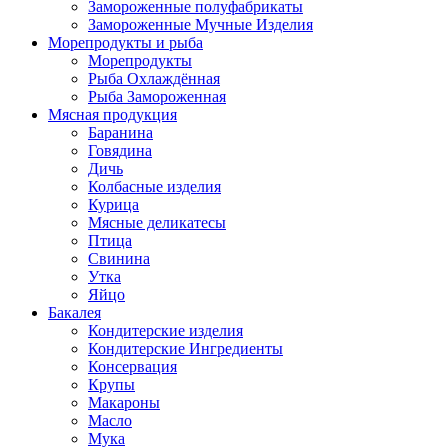
Замороженные полуфабрикаты
Замороженные Мучные Изделия
Морепродукты и рыба
Морепродукты
Рыба Охлаждённая
Рыба Замороженная
Мясная продукция
Баранина
Говядина
Дичь
Колбасные изделия
Курица
Мясные деликатесы
Птица
Свинина
Утка
Яйцо
Бакалея
Кондитерские изделия
Кондитерские Ингредиенты
Консервация
Крупы
Макароны
Масло
Мука