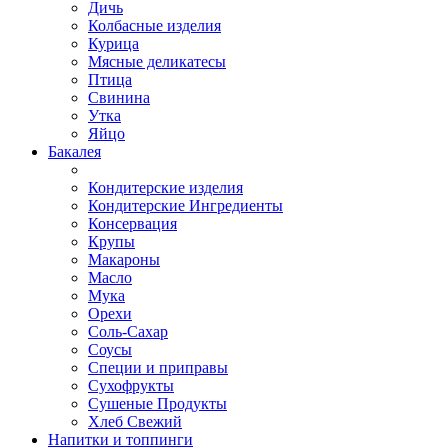
Дичь
Колбасные изделия
Курица
Мясные деликатесы
Птица
Свинина
Утка
Яйцо
Бакалея
Кондитерские изделия
Кондитерские Ингредиенты
Консервация
Крупы
Макароны
Масло
Мука
Орехи
Соль-Сахар
Соусы
Специи и приправы
Сухофрукты
Сушеные Продукты
Хлеб Свежий
Напитки и топпинги