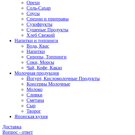
Орехи
Соль-Сахар
Соусы
Специи и приправы
Сухофрукты
Сушеные Продукты
Хлеб Свежий
Напитки и топпинги
Вода, Квас
Напитки
Сиропы, Топпинги
Соки, Морсы
Чай, Кофе, Какао
Молочная продукция
Йогурт, Кисломолочные Продукты
Консервы Молочные
Молоко
Сливки
Сметана
Сыр
Творог
Японская кухня
Доставка
Вопрос - ответ