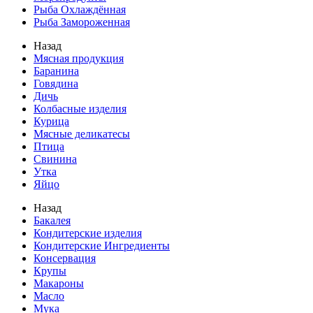
Рыба Охлаждённая
Рыба Замороженная
Назад
Мясная продукция
Баранина
Говядина
Дичь
Колбасные изделия
Курица
Мясные деликатесы
Птица
Свинина
Утка
Яйцо
Назад
Бакалея
Кондитерские изделия
Кондитерские Ингредиенты
Консервация
Крупы
Макароны
Масло
Мука