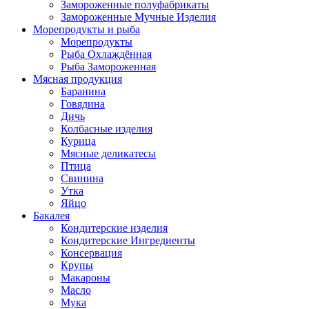
Замороженные полуфабрикаты
Замороженные Мучные Изделия
Морепродукты и рыба
Морепродукты
Рыба Охлаждённая
Рыба Замороженная
Мясная продукция
Баранина
Говядина
Дичь
Колбасные изделия
Курица
Мясные деликатесы
Птица
Свинина
Утка
Яйцо
Бакалея
Кондитерские изделия
Кондитерские Ингредиенты
Консервация
Крупы
Макароны
Масло
Мука