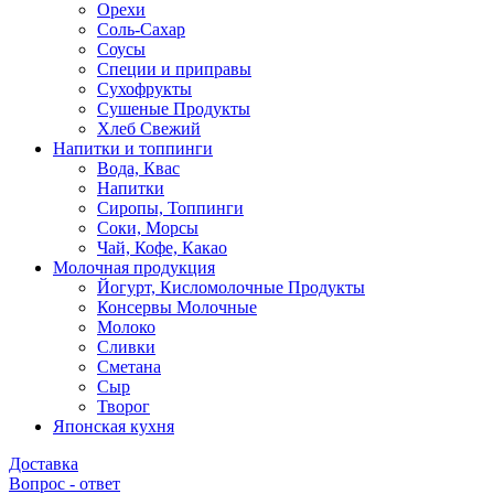
Орехи
Соль-Сахар
Соусы
Специи и приправы
Сухофрукты
Сушеные Продукты
Хлеб Свежий
Напитки и топпинги
Вода, Квас
Напитки
Сиропы, Топпинги
Соки, Морсы
Чай, Кофе, Какао
Молочная продукция
Йогурт, Кисломолочные Продукты
Консервы Молочные
Молоко
Сливки
Сметана
Сыр
Творог
Японская кухня
Доставка
Вопрос - ответ