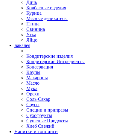
Дичь
Колбасные изделия
Курица
Мясные деликатесы
Птица
Свинина
Утка
Яйцо
Бакалея
Кондитерские изделия
Кондитерские Ингредиенты
Консервация
Крупы
Макароны
Масло
Мука
Орехи
Соль-Сахар
Соусы
Специи и приправы
Сухофрукты
Сушеные Продукты
Хлеб Свежий
Напитки и топпинги