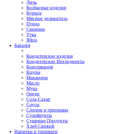
Дичь
Колбасные изделия
Курица
Мясные деликатесы
Птица
Свинина
Утка
Яйцо
Бакалея
Кондитерские изделия
Кондитерские Ингредиенты
Консервация
Крупы
Макароны
Масло
Мука
Орехи
Соль-Сахар
Соусы
Специи и приправы
Сухофрукты
Сушеные Продукты
Хлеб Свежий
Напитки и топпинги