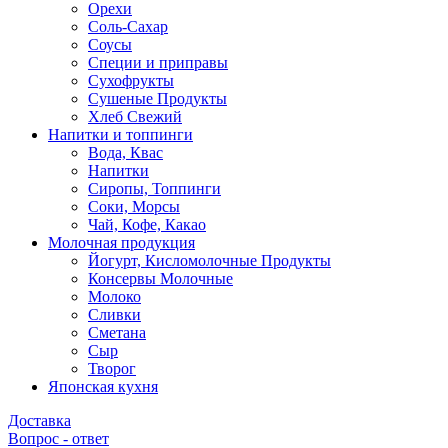
Орехи
Соль-Сахар
Соусы
Специи и приправы
Сухофрукты
Сушеные Продукты
Хлеб Свежий
Напитки и топпинги
Вода, Квас
Напитки
Сиропы, Топпинги
Соки, Морсы
Чай, Кофе, Какао
Молочная продукция
Йогурт, Кисломолочные Продукты
Консервы Молочные
Молоко
Сливки
Сметана
Сыр
Творог
Японская кухня
Доставка
Вопрос - ответ