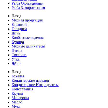
Рыба Охлаждённая
Рыба Замороженная
Назад
Мясная продукция
Баранина
Говядина
Дичь
Колбасные изделия
Курица
Мясные деликатесы
Птица
Свинина
Утка
Яйцо
Назад
Бакалея
Кондитерские изделия
Кондитерские Ингредиенты
Консервация
Крупы
Макароны
Масло
Мука