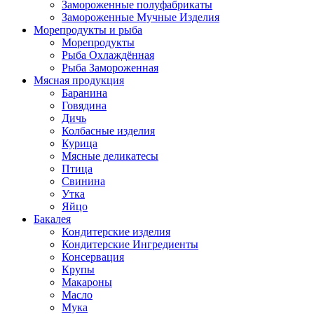
Замороженные полуфабрикаты
Замороженные Мучные Изделия
Морепродукты и рыба
Морепродукты
Рыба Охлаждённая
Рыба Замороженная
Мясная продукция
Баранина
Говядина
Дичь
Колбасные изделия
Курица
Мясные деликатесы
Птица
Свинина
Утка
Яйцо
Бакалея
Кондитерские изделия
Кондитерские Ингредиенты
Консервация
Крупы
Макароны
Масло
Мука