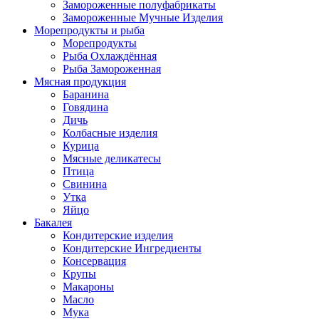
Замороженные полуфабрикаты
Замороженные Мучные Изделия
Морепродукты и рыба
Морепродукты
Рыба Охлаждённая
Рыба Замороженная
Мясная продукция
Баранина
Говядина
Дичь
Колбасные изделия
Курица
Мясные деликатесы
Птица
Свинина
Утка
Яйцо
Бакалея
Кондитерские изделия
Кондитерские Ингредиенты
Консервация
Крупы
Макароны
Масло
Мука