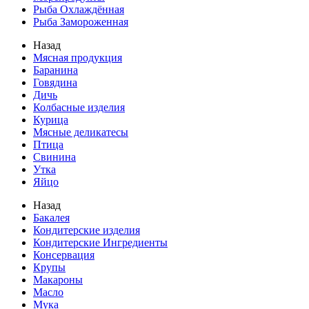
Рыба Охлаждённая
Рыба Замороженная
Назад
Мясная продукция
Баранина
Говядина
Дичь
Колбасные изделия
Курица
Мясные деликатесы
Птица
Свинина
Утка
Яйцо
Назад
Бакалея
Кондитерские изделия
Кондитерские Ингредиенты
Консервация
Крупы
Макароны
Масло
Мука