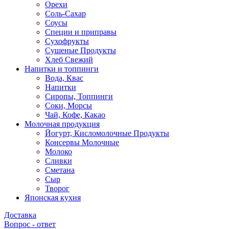
Орехи
Соль-Сахар
Соусы
Специи и приправы
Сухофрукты
Сушеные Продукты
Хлеб Свежий
Напитки и топпинги
Вода, Квас
Напитки
Сиропы, Топпинги
Соки, Морсы
Чай, Кофе, Какао
Молочная продукция
Йогурт, Кисломолочные Продукты
Консервы Молочные
Молоко
Сливки
Сметана
Сыр
Творог
Японская кухня
Доставка
Вопрос - ответ