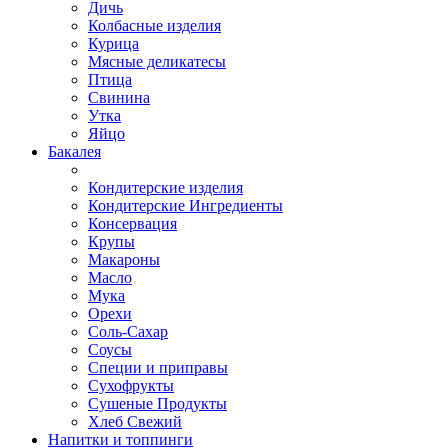
Дичь
Колбасные изделия
Курица
Мясные деликатесы
Птица
Свинина
Утка
Яйцо
Бакалея
Кондитерские изделия
Кондитерские Ингредиенты
Консервация
Крупы
Макароны
Масло
Мука
Орехи
Соль-Сахар
Соусы
Специи и приправы
Сухофрукты
Сушеные Продукты
Хлеб Свежий
Напитки и топпинги