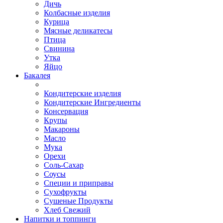
Дичь
Колбасные изделия
Курица
Мясные деликатесы
Птица
Свинина
Утка
Яйцо
Бакалея
Кондитерские изделия
Кондитерские Ингредиенты
Консервация
Крупы
Макароны
Масло
Мука
Орехи
Соль-Сахар
Соусы
Специи и приправы
Сухофрукты
Сушеные Продукты
Хлеб Свежий
Напитки и топпинги