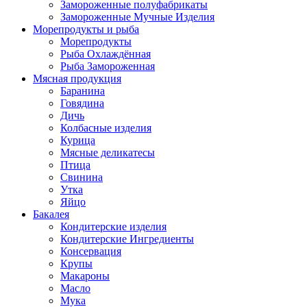
Замороженные полуфабрикаты
Замороженные Мучные Изделия
Морепродукты и рыба
Морепродукты
Рыба Охлаждённая
Рыба Замороженная
Мясная продукция
Баранина
Говядина
Дичь
Колбасные изделия
Курица
Мясные деликатесы
Птица
Свинина
Утка
Яйцо
Бакалея
Кондитерские изделия
Кондитерские Ингредиенты
Консервация
Крупы
Макароны
Масло
Мука