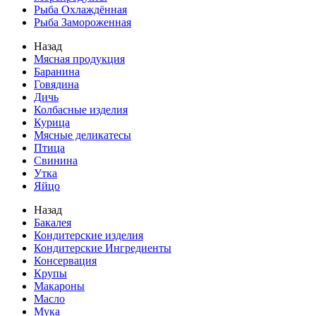
Рыба Охлаждённая
Рыба Замороженная
Назад
Мясная продукция
Баранина
Говядина
Дичь
Колбасные изделия
Курица
Мясные деликатесы
Птица
Свинина
Утка
Яйцо
Назад
Бакалея
Кондитерские изделия
Кондитерские Ингредиенты
Консервация
Крупы
Макароны
Масло
Мука