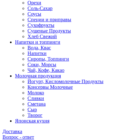
Орехи
Соль-Сахар
Соусы
Специи и приправы
Сухофрукты
Сушеные Продукты
Хлеб Свежий
Напитки и топпинги
Вода, Квас
Напитки
Сиропы, Топпинги
Соки, Морсы
Чай, Кофе, Какао
Молочная продукция
Йогурт, Кисломолочные Продукты
Консервы Молочные
Молоко
Сливки
Сметана
Сыр
Творог
Японская кухня
Доставка
Вопрос - ответ